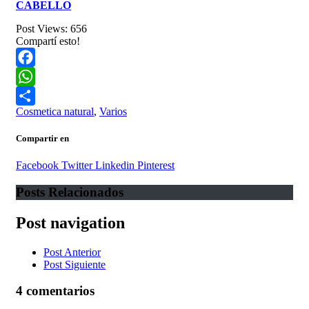
CABELLO
Post Views:
656
Compartí esto!
Facebook
WhatsApp
Cosmetica natural
,
Varios
Compartir
Compartir en
Facebook
Twitter
Linkedin
Pinterest
Posts Relacionados
Post navigation
Post Anterior
Post Siguiente
4 comentarios