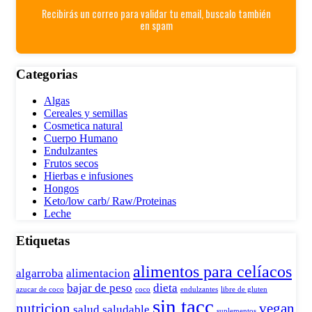
Recibirás un correo para validar tu email, buscalo también
en spam
Categorias
Algas
Cereales y semillas
Cosmetica natural
Cuerpo Humano
Endulzantes
Frutos secos
Hierbas e infusiones
Hongos
Keto/low carb/ Raw/Proteinas
Leche
Etiquetas
alimentos para celíacos
algarroba
alimentacion
bajar de peso
dieta
azucar de coco
coco
endulzantes
libre de gluten
sin tacc
nutricion
vegan
salud
saludable
suplementos