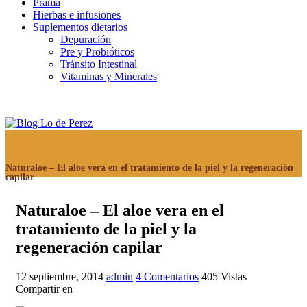
Prama
Hierbas e infusiones
Suplementos dietarios
Depuración
Pre y Probióticos
Tránsito Intestinal
Vitaminas y Minerales
Naturaloe – El aloe vera en el tratamiento de la piel y la regeneración
capilar
Naturaloe – El aloe vera en el
tratamiento de la piel y la
regeneración capilar
12 septiembre, 2014
admin
4 Comentarios
405
Vistas
Compartir en