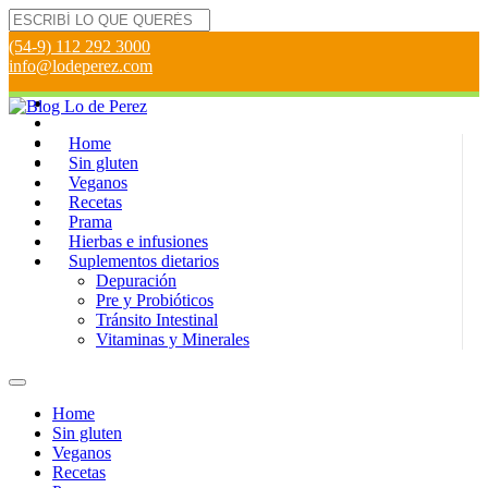
(54-9) 112 292 3000
info@lodeperez.com
Home
Sin gluten
Veganos
Recetas
Prama
Hierbas e infusiones
Suplementos dietarios
Depuración
Pre y Probióticos
Tránsito Intestinal
Vitaminas y Minerales
Home
Sin gluten
Veganos
Recetas