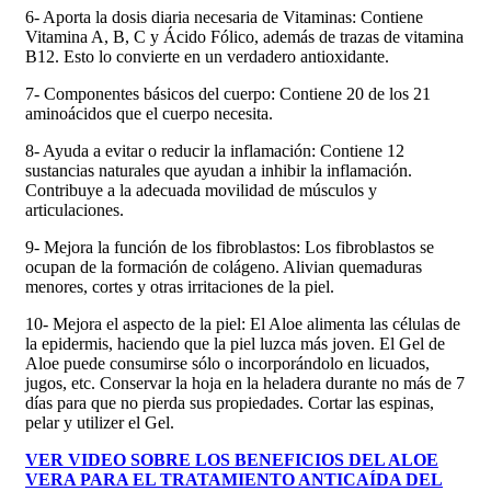
6- Aporta la dosis diaria necesaria de Vitaminas:
Contiene
Vitamina A, B, C y Ácido Fólico, además de trazas de vitamina
B12. Esto lo convierte en un verdadero antioxidante.
7- Componentes básicos del cuerpo:
Contiene 20 de los 21
aminoácidos que el cuerpo necesita.
8- Ayuda a evitar o reducir la inflamación:
Contiene 12
sustancias naturales que ayudan a inhibir la inflamación.
Contribuye a la adecuada movilidad de músculos y
articulaciones.
9- Mejora la función de los fibroblastos:
Los fibroblastos se
ocupan de la formación de colágeno. Alivian quemaduras
menores, cortes y otras irritaciones de la piel.
10- Mejora el aspecto de la piel:
El Aloe alimenta las células de
la epidermis, haciendo que la piel luzca más joven. El Gel de
Aloe puede consumirse sólo o incorporándolo en licuados,
jugos, etc. Conservar la hoja en la heladera durante no más de 7
días para que no pierda sus propiedades. Cortar las espinas,
pelar y utilizer el Gel.
VER VIDEO SOBRE LOS BENEFICIOS DEL ALOE
VERA PARA EL TRATAMIENTO ANTICAÍDA DEL