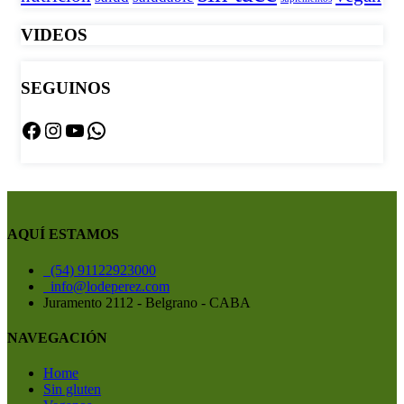
VIDEOS
SEGUINOS
Facebook
Instagram
YouTube
WhatsApp
AQUÍ ESTAMOS
(54) 91122923000
info@lodeperez.com
Juramento 2112 - Belgrano - CABA
NAVEGACIÓN
Home
Sin gluten