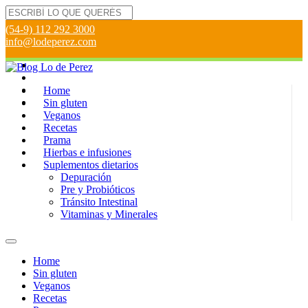
(54-9) 112 292 3000
info@lodeperez.com
Home
Sin gluten
Veganos
Recetas
Prama
Hierbas e infusiones
Suplementos dietarios
Depuración
Pre y Probióticos
Tránsito Intestinal
Vitaminas y Minerales
Home
Sin gluten
Veganos
Recetas