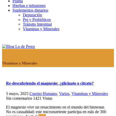
Prama
Hierbas e infusiones
Suplementos dietarios
Depuración
Pre y Probióticos
Tránsito Intestinal
Vitaminas y Minerales
Vitaminas y Minerales
Re-descubriendo el magnesio: ¿glicinato o citrato?
5 mayo, 2025
Cuerpo Humano
,
Varios
,
Vitaminas y Minerales
Sin comentarios
1421
Vistas
El magnesio vive un renacimiento en el mundo del bienestar.
No es casualidad: este micronutriente participa en más de 300