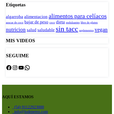
Etiquetas
alimentos para celíacos
algarroba
alimentacion
bajar de peso
dieta
azucar de coco
coco
endulzantes
libre de gluten
sin tacc
nutricion
vegan
salud
saludable
suplementos
MIS VIDEOS
SEGUIME
Facebook
Instagram
YouTube
WhatsApp
AQUÍ ESTAMOS
(54) 91122923000
info@lodeperez.com