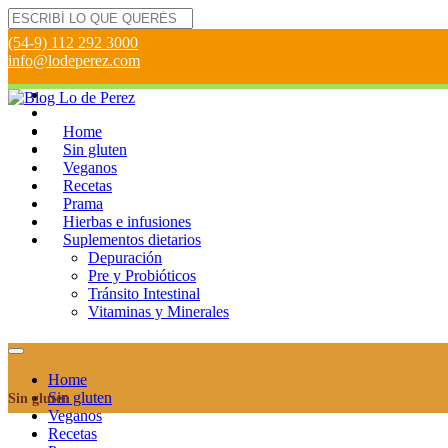
(54-9) 112 292 3000
info@lodeperez.com
Home
Sin gluten
Veganos
Recetas
Prama
Hierbas e infusiones
Suplementos dietarios
Depuración
Pre y Probióticos
Tránsito Intestinal
Vitaminas y Minerales
Home
Sin gluten
Sin gluten
Veganos
Recetas