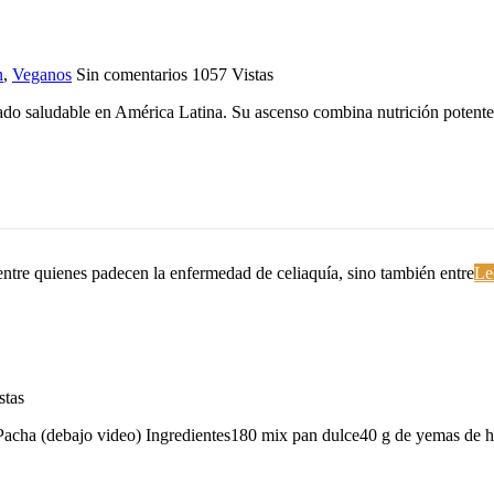
n
,
Veganos
Sin comentarios
1057
Vistas
rcado saludable en América Latina. Su ascenso combina nutrición potent
 entre quienes padecen la enfermedad de celiaquía, sino también entre
Le
stas
Pacha (debajo video) Ingredientes180 mix pan dulce40 g de yemas de 