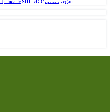
sin tacc
vegan
ud
saludable
suplementos