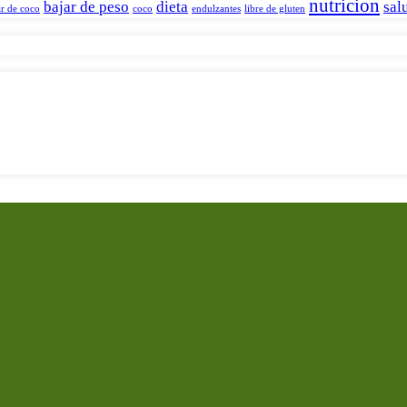
nutricion
bajar de peso
dieta
sal
r de coco
coco
endulzantes
libre de gluten