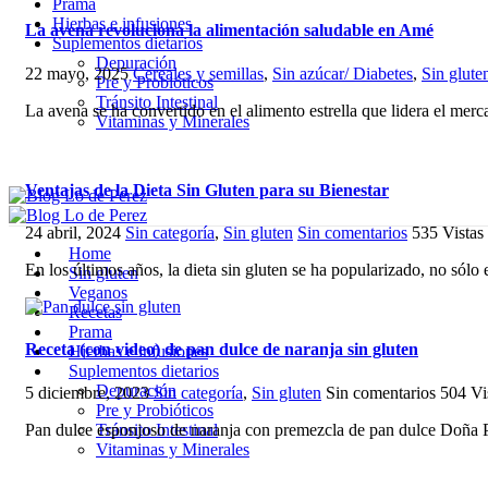
Prama
Hierbas e infusiones
La avena revoluciona la alimentación saludable en Amé
Suplementos dietarios
Depuración
22 mayo, 2025
Cereales y semillas
,
Sin azúcar/ Diabetes
,
Sin glute
Pre y Probióticos
Tránsito Intestinal
La avena se ha convertido en el alimento estrella que lidera el me
Vitaminas y Minerales
Ventajas de la Dieta Sin Gluten para su Bienestar
24 abril, 2024
Sin categoría
,
Sin gluten
Sin comentarios
535
Vistas
Home
En los últimos años, la dieta sin gluten se ha popularizado, no sólo
Sin gluten
Veganos
Recetas
Prama
Receta (con video) de pan dulce de naranja sin gluten
Hierbas e infusiones
Suplementos dietarios
Depuración
5 diciembre, 2023
Sin categoría
,
Sin gluten
Sin comentarios
504
Vi
Pre y Probióticos
Pan dulce esponjoso de naranja con premezcla de pan dulce Doña 
Tránsito Intestinal
Vitaminas y Minerales