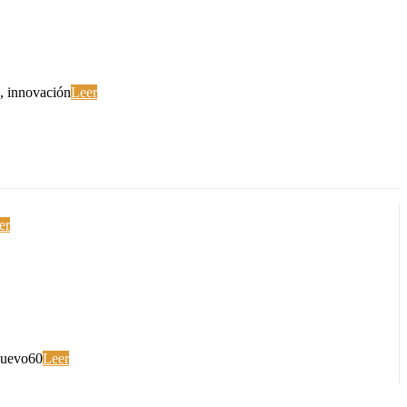
e, innovación
Leer
er
huevo60
Leer