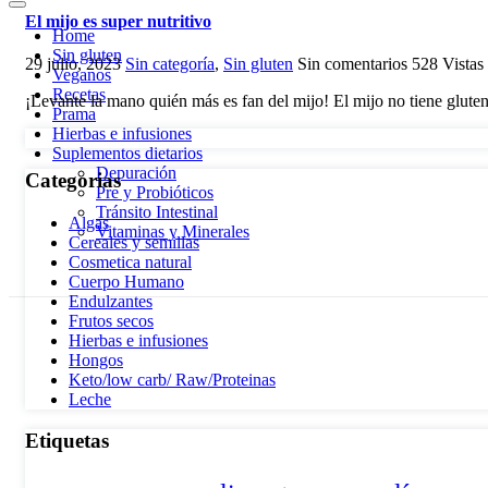
El mijo es super nutritivo
Home
Sin gluten
29 julio, 2023
Sin categoría
,
Sin gluten
Sin comentarios
528
Vistas
Veganos
Recetas
¡Levante la mano quién más es fan del mijo! El mijo no tiene gluten
Prama
Hierbas e infusiones
Suplementos dietarios
Depuración
Categorias
Pre y Probióticos
Tránsito Intestinal
Algas
Vitaminas y Minerales
Cereales y semillas
Cosmetica natural
Cuerpo Humano
Endulzantes
Frutos secos
Hierbas e infusiones
Hongos
Keto/low carb/ Raw/Proteinas
Leche
Etiquetas