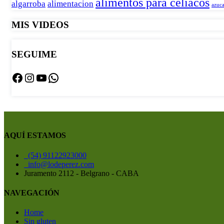
alimentos para celíacos
algarroba
alimentacion
azuca
MIS VIDEOS
SEGUIME
Facebook
Instagram
YouTube
WhatsApp
AQUÍ ESTAMOS
(54) 91122923000
info@lodeperez.com
Juramento 2112 - Belgrano - CABA
NAVEGACIÓN
Home
Sin gluten