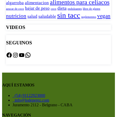
alimentos para celíacos
algarroba
alimentacion
bajar de peso
dieta
azucar de coco
coco
endulzantes
libre de gluten
sin tacc
nutricion
vegan
salud
saludable
suplementos
VIDEOS
SEGUINOS
Facebook
Instagram
YouTube
WhatsApp
AQUÍ ESTAMOS
(54) 91122923000
info@lodeperez.com
Juramento 2112 - Belgrano - CABA
NAVEGACIÓN