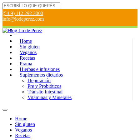
(54-9) 112 292 3000
info@lodeperez.com
Home
Sin gluten
Veganos
Recetas
Prama
Hierbas e infusiones
Suplementos dietarios
Depuración
Pre y Probióticos
Tránsito Intestinal
Vitaminas y Minerales
Home
Sin gluten
Veganos
Recetas