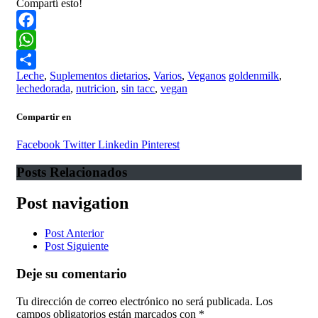
Compartí esto!
Facebook
WhatsApp
Leche
,
Suplementos dietarios
,
Varios
,
Veganos
goldenmilk
,
Compartir
lechedorada
,
nutricion
,
sin tacc
,
vegan
Compartir en
Facebook
Twitter
Linkedin
Pinterest
Posts Relacionados
Post navigation
Post Anterior
Post Siguiente
Deje su comentario
Tu dirección de correo electrónico no será publicada.
Los
campos obligatorios están marcados con
*